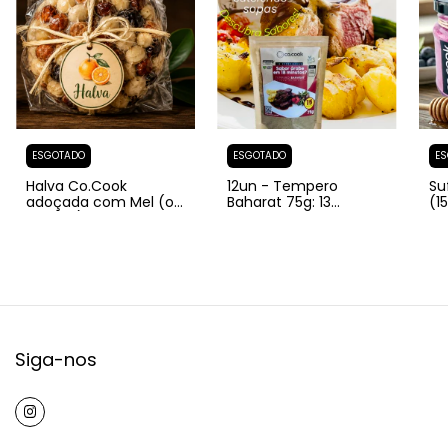
ESGOTADO
ESGOTADO
ES
Halva Co.Cook
12un - Tempero
Su
adoçada com Mel (ou
Baharat 75g: 13
(1
Melaço) e pedaços de
especiarias e um
Co
Laranja 500g/1000g
segredo milenar que
na
revela sabores
co
ocultos.
Siga-nos