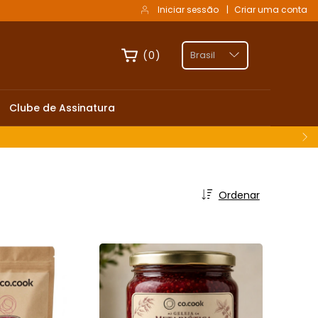
Iniciar sessão
|
Criar uma conta
(
0
)
Clube de Assinatura
Ordenar