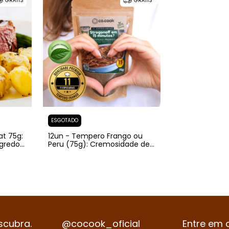
GRÁTIS
GRÁTIS
ESGOTADO
t 75g:
12un - Tempero Frango ou
egredo
Peru (75g): Cremosidade de
bores
chef, rapidez de dia a dia:
pronto em 15 min.
scubra.
@cocook_oficial
Entre em c