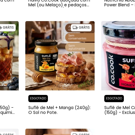
há com
Halva Co.Cook adoçada com
NutriChia Abó
Mel (ou Melaço) e pedaços
Power Blend – 
de Laranja 500g/1000g
Saciedade e N
Inteligente.
GRÁTIS
GRÁTIS
ESGOTADO
ESGOTADO
150g) -
Suflê de Mel + Manga (240g):
Suflê de Mel 
lquimia
O Sol no Pote.
(150g) - Exclu
erada.
Tradição Mile
Contemporân