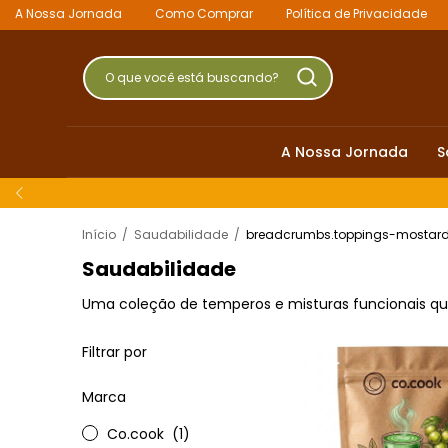
A Nossa Jornada
Como Comprar
Política de Privacidade
A Nossa Jornada
S
Início
/
Saudabilidade
/
breadcrumbs.toppings-mostar
Saudabilidade
Uma coleção de temperos e misturas funcionais qu
Filtrar por
Marca
Co.cook
(1)