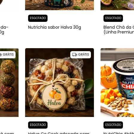
ESGOTADO
ESGOTADO
-da-
Nutrichia sabor Halva 30g
Blend Chá da 
0g
(Linha Premiu
GRÁTIS
GRÁTIS
ESGOTADO
ESGOTADO