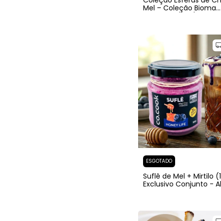
Coleção Esferas de C
Mel – Coleção Bioma
Caatinga (110g)
ESGOTADO
Suflê de Mel + Mirtilo (
Exclusivo Conjunto - A
natural em cada colh