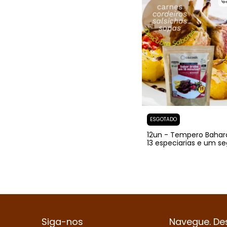
ESGOTADO
12un - Tempero Bahara
13 especiarias e um s
milenar que revela sa
ocultos.
Siga-nos
Navegue. De