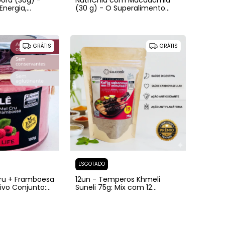
bora (30g) -
NutriChia com Macadâmia
Energia,
(30 g) - O Superalimento
utrição
Pronto em Segundos.
GRÁTIS
GRÁTIS
ESGOTADO
Cru + Framboesa
12un - Temperos Khmeli
sivo Conjunto:
Suneli 75g: Mix com 12
nar e Saúde
especiarias, Kaftas e Kebabs
ea.
suculentos em minutos.